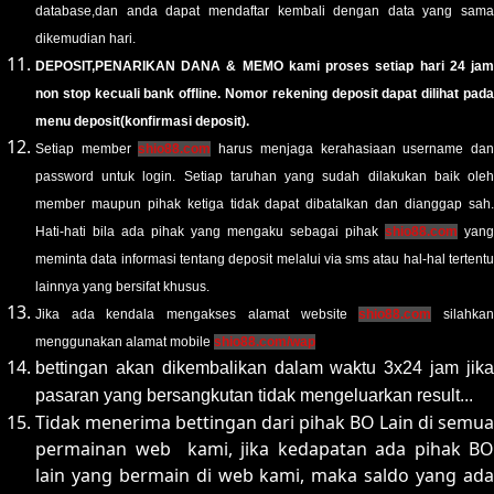
database,dan anda dapat mendaftar kembali dengan data yang sama
dikemudian hari.
DEPOSIT,PENARIKAN DANA & MEMO kami proses setiap hari 24 jam
non stop kecuali bank offline. Nomor rekening deposit dapat dilihat pada
menu deposit(konfirmasi deposit).
Setiap member
shio88.com
harus menjaga kerahasiaan username da
password untuk login. Setiap taruhan yang sudah dilakukan baik oleh
member maupun pihak ketiga tidak dapat dibatalkan dan dianggap sah.
Hati-hati bila ada pihak yang mengaku sebagai pihak
shio88.com
yang
meminta data informasi tentang deposit melalui via sms atau hal-hal tertentu
lainnya yang bersifat khusus.
Jika ada kendala mengakses alamat website
shio88.com
silahka
menggunakan alamat mobile
shio88.com/wap
bettingan akan dikembalikan dalam waktu 3x24 jam jika
pasaran yang bersangkutan tidak mengeluarkan result...
Tidak menerima bettingan dari pihak BO Lain di semua
permainan web kami, jika kedapatan ada pihak BO
lain yang bermain di web kami, maka saldo yang ada