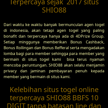
Terpercaya sejak 2017 situs
SHIO88
Dari waktu ke waktu banyak bermunculan agen togel
di indonesia, akan tetapi agen togel yang paling
bonafit dan terpercaya hanya ada di 4DPrize Group.
Setiap minggunya memberikan Bonus Cashback,
Bonus Rollingan dan Bonus Refferal serta mengadakan
lomba bagi para member sehingga para member yang
bermain di situs togel kami bisa terus nyaman
mencoba peruntungan. SHIO88 akan selalu menjamin
privacy dan jaminan pembayaran penuh kepada
member yang bermain di situs kami.
Kelebihan situs togel online
terpercaya SHIO88 BBFS 10
DIGIT tanpa batasan line dan