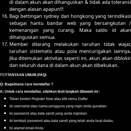
di dalam akun akan dihanguskan & tidak ada toleransi
dengan alasan apapun!!!
Bagi bettingan sydney dan hongkong yang terindikasi
sebagai hantu bandar web yang bersangkutan /
kemenangan yang curang. Maka saldo id akan
dihanguskan semua.
Member dilarang melakukan taruhan tidak wajar,
taruhan sistematis atau pola mencurigakan lainnya.
Jika ditemukan aktivitas seperti ini, akun akan diblokir
dan seluruh dana di dalam akun akan dibekukan.
PER
TANYAAN UMUM (FAQ)
Q: Bagaimana cara mendaftar ?
A: Untuk cara mendaftar, silahkan ikuti langkah dibawah ini :
Tekan tombol Register Now atau klik menu Daftar
Isi username atau nama pengguna yang ingin anda gunakan.
Isi password atau kata sandi yang anda inginkan.
Isi kembali password atau kata sandi yang telah anda buat diatas.
Isi alamat email Anda.