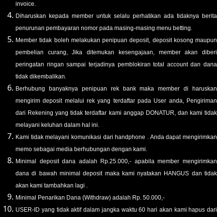
invoice.
Diharuskan kepada member untuk selalu perhatikan ada tidaknya berita
penurunan pembayaran nomor pada masing-masing menu betting.
Member tidak boleh melakukan penipuan deposit, deposit kosong maupun
pembelian curang, Jika ditemukan kesengajaan, member akan diberi
peringatan ringan sampai terjadinya pemblokiran total account dan dana
tidak dikembalikan.
Berhubung banyaknya penipuan rek bank maka member di haruskan
mengirim deposit melalui rek yang terdaftar pada User anda, Pengiriman
dari Rekening yang tidak terdaftar kami anggap DONATUR, dan kami tidak
melayani keluhan dalam hal ini.
Kami tidak melayani komunikasi dari handphone . Anda dapat mengirimkan
memo sebagai media berhubungan dengan kami.
Minimal deposit dana adalah Rp.25.000,- apabila member mengirimkan
dana di bawah minimal deposit maka kami nyatakan HANGUS dan tidak
akan kami tambahkan lagi .
Minimal Penarikan Dana (Withdraw) adalah Rp. 50.000,-
USER-ID yang tidak aktif dalam jangka waktu 60 hari akan kami hapus dari